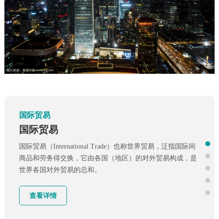
国内贸易
国际贸易
专业进口清关
国际贸易
清关（Customs Clearance）即结关，是指进出口货物和转运
货物进入或出口一国海关关境或国境必须向海关和商检申
国际贸易（International Trade）也称世界贸易，泛指国际间
报，办理海关和商检规定的各项手续。进口清关包括进口报
商品和劳务得交换，它由各国（地区）的对外贸易构成，是
检和进口报关两部分。
世界各国对外贸易的总和。
查看详情
查看详情